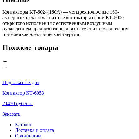
Описание
Контакторы КТ-6024(160А) — четырехполюсные 160-
амперные электромагнитные контакторы серии КТ-6000
открытого исполнения с естественным воздушным
охлаждением предназначены для включения и отключения
приемников электрической энергии.
Похожие товары
←
→
Под заказ 2-3 дня
П
Контактор КТ-6053
К
21470 руб./шт.
1
Заказать
З
Каталог
Доставка и оплата
О компании