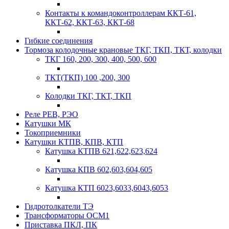
Контакты к командоконтроллерам ККТ-61,
ККТ-62, ККТ-63, ККТ-68
Гибкие соединения
Тормоза колодочные крановые ТКГ, ТКП, ТКТ, колодки
ТКГ 160, 200, 300, 400, 500, 600
ТКТ(ТКП) 100 ,200, 300
Колодки ТКГ, ТКТ, ТКП
Реле РЕВ, РЭО
Катушки МК
Токоприемники
Катушки КТПВ, КПВ, КТП
Катушка КТПВ 621,622,623,624
Катушка КПВ 602,603,604,605
Катушка КТП 6023,6033,6043,6053
Гидротолкатели ТЭ
Трансформаторы ОСМ1
Приставка ПКЛ, ПК