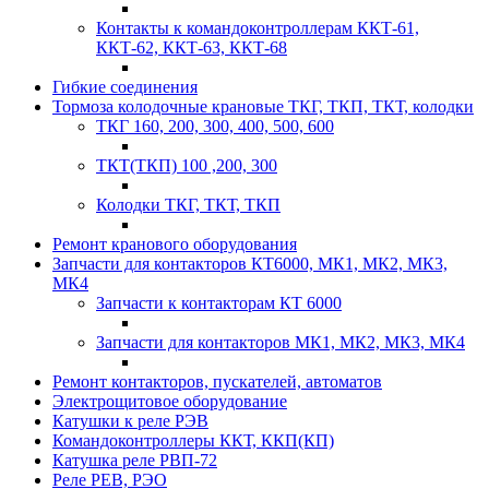
Контакты к командоконтроллерам ККТ-61,
ККТ-62, ККТ-63, ККТ-68
Гибкие соединения
Тормоза колодочные крановые ТКГ, ТКП, ТКТ, колодки
ТКГ 160, 200, 300, 400, 500, 600
ТКТ(ТКП) 100 ,200, 300
Колодки ТКГ, ТКТ, ТКП
Ремонт кранового оборудования
Запчасти для контакторов КТ6000, МК1, МК2, МК3,
МК4
Запчасти к контакторам КТ 6000
Запчасти для контакторов МК1, МК2, МК3, МК4
Ремонт контакторов, пускателей, автоматов
Электрощитовое оборудование
Катушки к реле РЭВ
Командоконтроллеры ККТ, ККП(КП)
Катушка реле РВП-72
Реле РЕВ, РЭО