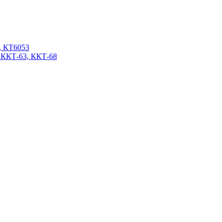
, КТ6053
 ККТ-63, ККТ-68