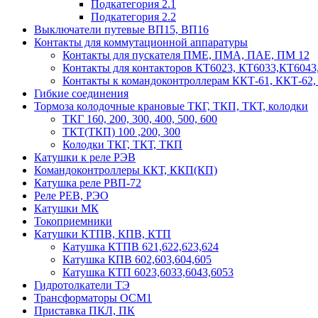
Подкатегория 2.1
Подкатегория 2.2
Выключатели путевые ВП15, ВП16
Контакты для коммутационной аппаратуры
Контакты для пускателя ПМЕ, ПМА, ПАЕ, ПМ 12
Контакты для контакторов КТ6023, КТ6033,КТ6043
Контакты к командоконтроллерам ККТ-61, ККТ-62,
Гибкие соединения
Тормоза колодочные крановые ТКГ, ТКП, ТКТ, колодки
ТКГ 160, 200, 300, 400, 500, 600
ТКТ(ТКП) 100 ,200, 300
Колодки ТКГ, ТКТ, ТКП
Катушки к реле РЭВ
Командоконтроллеры ККТ, ККП(КП)
Катушка реле РВП-72
Реле РЕВ, РЭО
Катушки МК
Токоприемники
Катушки КТПВ, КПВ, КТП
Катушка КТПВ 621,622,623,624
Катушка КПВ 602,603,604,605
Катушка КТП 6023,6033,6043,6053
Гидротолкатели ТЭ
Трансформаторы ОСМ1
Приставка ПКЛ, ПК