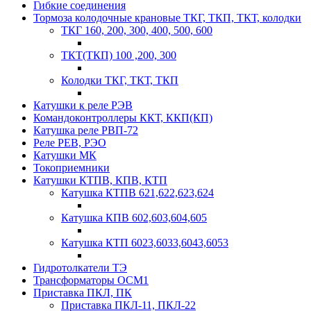
Гибкие соединения
Тормоза колодочные крановые ТКГ, ТКП, ТКТ, колодки
ТКГ 160, 200, 300, 400, 500, 600
ТКТ(ТКП) 100 ,200, 300
Колодки ТКГ, ТКТ, ТКП
Катушки к реле РЭВ
Командоконтроллеры ККТ, ККП(КП)
Катушка реле РВП-72
Реле РЕВ, РЭО
Катушки МК
Токоприемники
Катушки КТПВ, КПВ, КТП
Катушка КТПВ 621,622,623,624
Катушка КПВ 602,603,604,605
Катушка КТП 6023,6033,6043,6053
Гидротолкатели ТЭ
Трансформаторы ОСМ1
Приставка ПКЛ, ПК
Приставка ПКЛ-11, ПКЛ-22