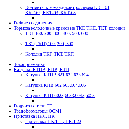
Контакты к командоконтроллерам ККТ-61,
ККТ-62, ККТ-63, ККТ-68
Гибкие соединения
Тормоза колодочные крановые ТКГ, ТКП, ТКТ, колодки
ТКГ 160, 200, 300, 400, 500, 600
ТКТ(ТКП) 100 ,200, 300
Колодки ТКГ, ТКТ, ТКП
Токоприемники
Катушки КТПВ, КПВ, КТП
Катушка КТПВ 621,622,623,624
Катушка КПВ 602,603,604,605
Катушка КТП 6023,6033,6043,6053
Гидротолкатели ТЭ
Трансформаторы ОСМ1
Приставка ПКЛ, ПК
Приставка ПКЛ-11, ПКЛ-22