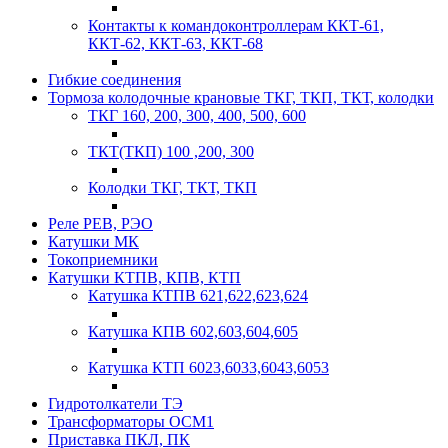
Контакты к командоконтроллерам ККТ-61,
ККТ-62, ККТ-63, ККТ-68
Гибкие соединения
Тормоза колодочные крановые ТКГ, ТКП, ТКТ, колодки
ТКГ 160, 200, 300, 400, 500, 600
ТКТ(ТКП) 100 ,200, 300
Колодки ТКГ, ТКТ, ТКП
Реле РЕВ, РЭО
Катушки МК
Токоприемники
Катушки КТПВ, КПВ, КТП
Катушка КТПВ 621,622,623,624
Катушка КПВ 602,603,604,605
Катушка КТП 6023,6033,6043,6053
Гидротолкатели ТЭ
Трансформаторы ОСМ1
Приставка ПКЛ, ПК