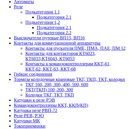
Автоматы
Реле
Подкатегория 1.1
Подкатегория 2.1
Подкатегория 1,2
Подкатегория 2.1
Подкатегория 2.2
Выключатели путевые ВП15, ВП16
Контакты для коммутационной аппаратуры
Контакты для пускателя ПМЕ, ПМА, ПАЕ, ПМ 12
Контакты для контакторов КТ6023,
КТ6033,КТ6043, КТ6053
Контакты к командоконтроллерам ККТ-61,
ККТ-62, ККТ-63, ККТ-68
Гибкие соединения
Тормоза колодочные крановые ТКГ, ТКП, ТКТ, колодки
ТКГ 160, 200, 300, 400, 500, 600
ТКТ(ТКП) 100 ,200, 300
Колодки ТКГ, ТКТ, ТКП
Катушки к реле РЭВ
Командоконтроллеры ККТ, ККП(КП)
Катушка реле РВП-72
Реле РЕВ, РЭО
Катушки МК
Токоприемники