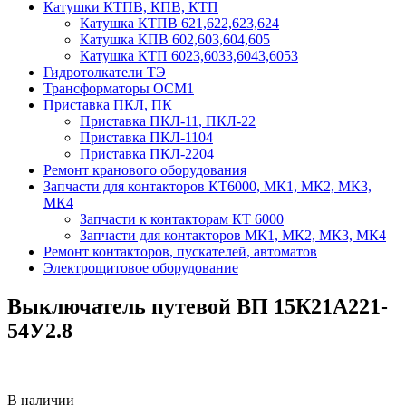
Катушки КТПВ, КПВ, КТП
Катушка КТПВ 621,622,623,624
Катушка КПВ 602,603,604,605
Катушка КТП 6023,6033,6043,6053
Гидротолкатели ТЭ
Трансформаторы ОСМ1
Приставка ПКЛ, ПК
Приставка ПКЛ-11, ПКЛ-22
Приставка ПКЛ-1104
Приставка ПКЛ-2204
Ремонт кранового оборудования
Запчасти для контакторов КТ6000, МК1, МК2, МК3,
МК4
Запчасти к контакторам КТ 6000
Запчасти для контакторов МК1, МК2, МК3, МК4
Ремонт контакторов, пускателей, автоматов
Электрощитовое оборудование
Выключатель путевой ВП 15К21А221-
54У2.8
В наличии